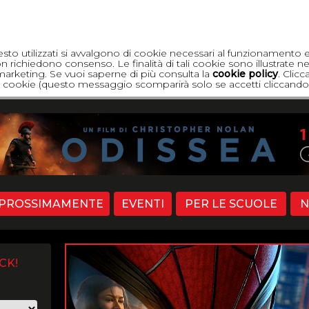
esto utilizzati si avvalgono di cookie necessari al funzionamento 
 richiedono consenso. Le finalità di tali cookie sono illustrate ne
di marketing. Se vuoi saperne di più consulta la
cookie policy
. Clic
dei cookie (questo messaggio scomparirà solo se accetti cliccando 
PROSSIMAMENTE
EVENTI
PER LE SCUOLE
N
CK!