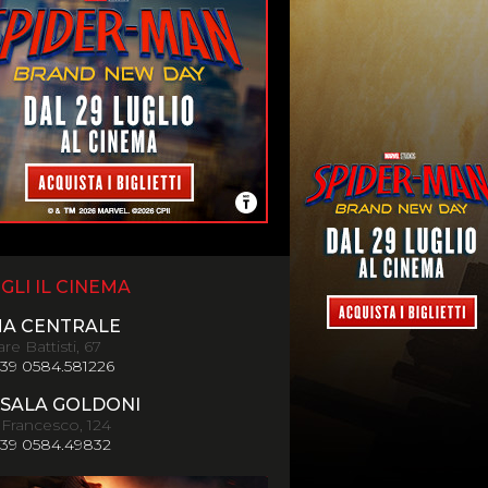
GLI IL CINEMA
MA CENTRALE
re Battisti, 67
+39 0584.581226
SALA GOLDONI
 Francesco, 124
+39 0584.49832