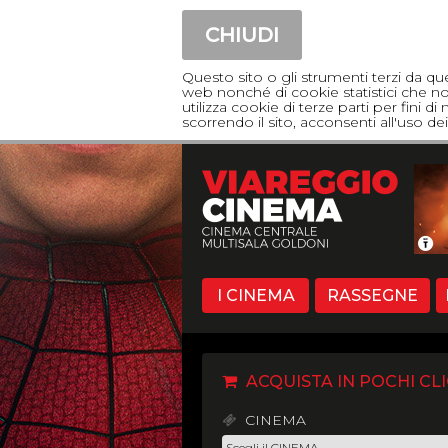
CHIUDI
Questo sito o gli strumenti terzi da qu
web nonché di cookie statistici che non
utilizza cookie di terze parti per fini 
scorrendo il sito, acconsenti all'uso 
I CINEMA
RASSEGNE
ACQUISTA IN POCHI CLI
CINEMA