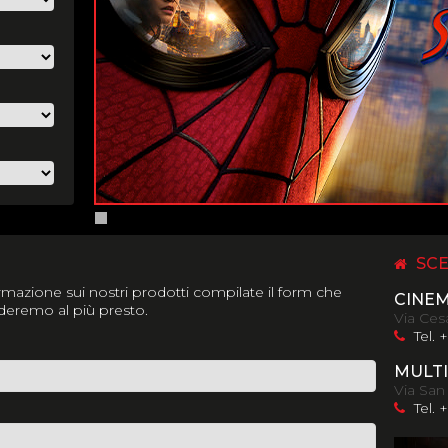
SCE
mazione sui nostri prodotti compilate il form che
CINE
nderemo al più presto.
Via Cesa
Tel. 
MULTI
Via San
Tel. 