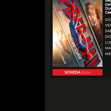
Reg
Ge
Dur
Cas
GI
VE
SA
DO
LU
MA
ME
SCHEDA
FILM