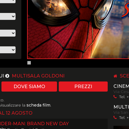
UI
MULTISALA GOLDONI
SCE
CINE
DOVE SIAMO
PREZZI
Via Cesa
Tel. 
to.
isualizzare la
scheda film
.
MULTI
Via San
L 12 AGOSTO
Tel. 
IDER-MAN: BRAND NEW DAY