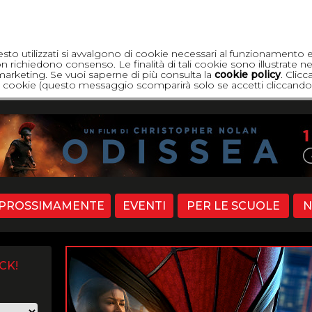
esto utilizzati si avvalgono di cookie necessari al funzionamento 
 richiedono consenso. Le finalità di tali cookie sono illustrate ne
di marketing. Se vuoi saperne di più consulta la
cookie policy
. Clic
dei cookie (questo messaggio scomparirà solo se accetti cliccando 
PROSSIMAMENTE
EVENTI
PER LE SCUOLE
N
CK!