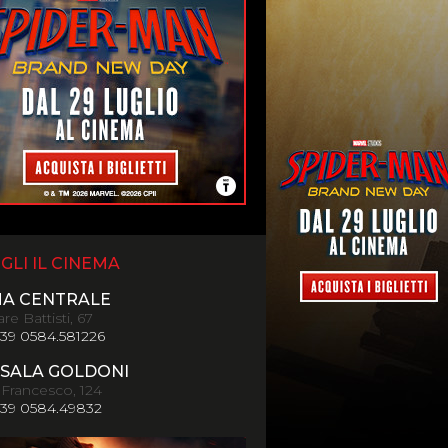
GLI IL CINEMA
MA CENTRALE
re Battisti, 67
+39 0584.581226
SALA GOLDONI
 Francesco, 124
+39 0584.49832