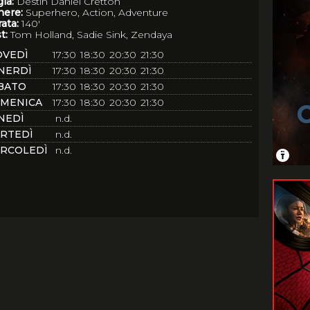
ia:
Destin Daniel Cretton
nere:
Superhero, Action, Adventure
ata:
140'
t:
Tom Holland, Sadie Sink, Zendaya
OVEDÌ
17:30
18:30
20:30
21:30
NERDÌ
17:30
18:30
20:30
21:30
BATO
17:30
18:30
20:30
21:30
MENICA
17:30
18:30
20:30
21:30
NEDÌ
n.d.
RTEDÌ
n.d.
RCOLEDÌ
n.d.