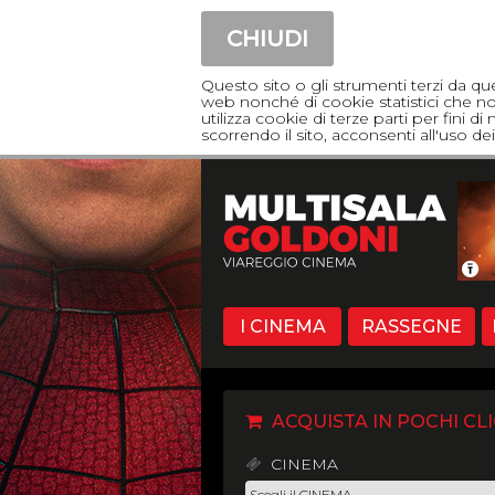
CHIUDI
Questo sito o gli strumenti terzi da qu
web nonché di cookie statistici che non
utilizza cookie di terze parti per fini 
scorrendo il sito, acconsenti all'uso 
I CINEMA
RASSEGNE
ACQUISTA IN POCHI CLI
CINEMA