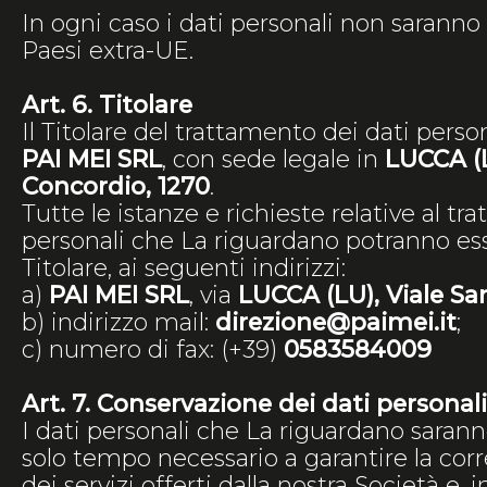
In ogni caso i dati personali non saranno t
Paesi extra-UE.
Art. 6. Titolare
Il Titolare del trattamento dei dati person
PAI MEI SRL
, con sede legale in
LUCCA (L
Concordio, 1270
.
Tutte le istanze e richieste relative al tr
personali che La riguardano potranno ess
Titolare, ai seguenti indirizzi:
a)
PAI MEI SRL
, via
LUCCA (LU), Viale Sa
b) indirizzo mail:
direzione@paimei.it
;
c) numero di fax: (+39)
0583584009
Art. 7. Conservazione dei dati personali
I dati personali che La riguardano sarann
solo tempo necessario a garantire la cor
dei servizi offerti dalla nostra Società e, i