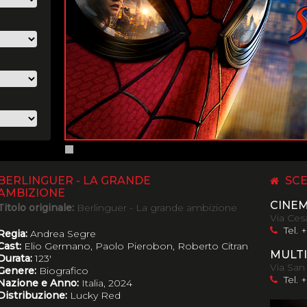
BERLINGUER - LA GRANDE
SCE
AMBIZIONE
CINE
Titolo originale:
Berlinguer - La grande ambizione
Via Cesa
Tel. 
Regia:
Andrea Segre
Cast:
Elio Germano, Paolo Pierobon, Roberto Citran
MULTI
Durata:
123'
Via San
Genere:
Biografico
Tel. 
Nazione e Anno:
Italia, 2024
Distribuzione:
Lucky Red