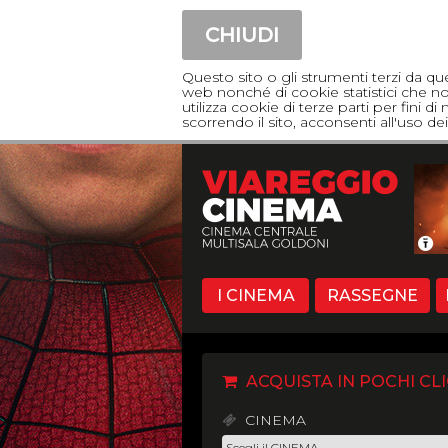
CHIUDI
Questo sito o gli strumenti terzi da qu
web nonché di cookie statistici che non
utilizza cookie di terze parti per fini 
scorrendo il sito, acconsenti all'uso 
I CINEMA
RASSEGNE
ACQUISTA IN POCHI CLI
CINEMA