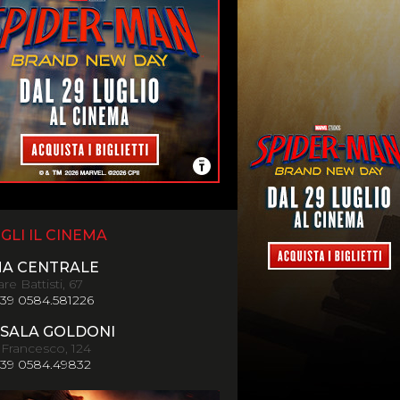
GLI IL CINEMA
MA CENTRALE
re Battisti, 67
+39 0584.581226
SALA GOLDONI
 Francesco, 124
+39 0584.49832