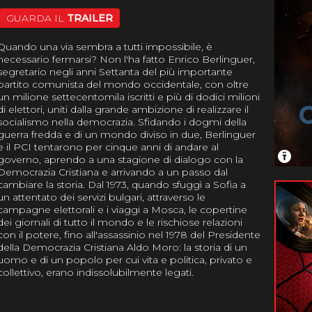
GUARDA IL
TRAILER
Quando una via sembra a tutti impossibile, è
necessario fermarsi? Non l'ha fatto Enrico Berlinguer,
segretario negli anni Settanta del più importante
partito comunista del mondo occidentale, con oltre
un milione settecentomila iscritti e più di dodici milioni
di elettori, uniti dalla grande ambizione di realizzare il
socialismo nella democrazia. Sfidando i dogmi della
guerra fredda e di un mondo diviso in due, Berlinguer
e il PCI tentarono per cinque anni di andare al
governo, aprendo a una stagione di dialogo con la
Democrazia Cristiana e arrivando a un passo dal
cambiare la storia. Dal 1973, quando sfuggì a Sofia a
un attentato dei servizi bulgari, attraverso le
campagne elettorali e i viaggi a Mosca, le copertine
dei giornali di tutto il mondo e le rischiose relazioni
con il potere, fino all'assassinio nel 1978 del Presidente
della Democrazia Cristiana Aldo Moro: la storia di un
uomo e di un popolo per cui vita e politica, privato e
collettivo, erano indissolubilmente legati.