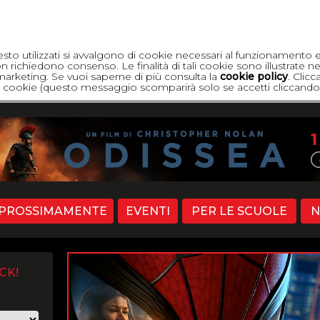
esto utilizzati si avvalgono di cookie necessari al funzionamento 
 richiedono consenso. Le finalità di tali cookie sono illustrate ne
di marketing. Se vuoi saperne di più consulta la
cookie policy
. Clic
dei cookie (questo messaggio scomparirà solo se accetti cliccando 
PROSSIMAMENTE
EVENTI
PER LE SCUOLE
N
CK!