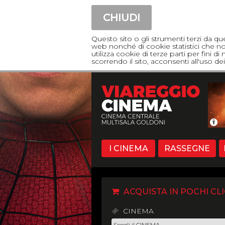
CHIUDI
Questo sito o gli strumenti terzi da qu
web nonché di cookie statistici che non
utilizza cookie di terze parti per fini 
scorrendo il sito, acconsenti all'uso 
I CINEMA
RASSEGNE
ACQUISTA IN POCHI CLI
CINEMA