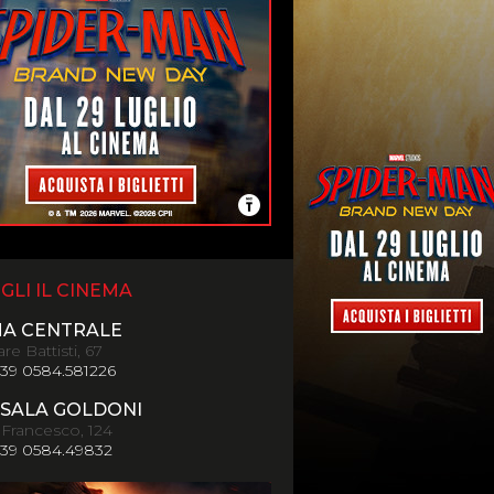
GLI IL CINEMA
MA CENTRALE
re Battisti, 67
+39 0584.581226
SALA GOLDONI
 Francesco, 124
+39 0584.49832