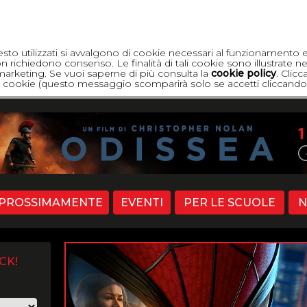
esto utilizzati si avvalgono di cookie necessari al funzionamento 
 richiedono consenso. Le finalità di tali cookie sono illustrate ne
di marketing. Se vuoi saperne di più consulta la
cookie policy
. Clic
dei cookie (questo messaggio scomparirà solo se accetti cliccando 
PROSSIMAMENTE
EVENTI
PER LE SCUOLE
N
CK!