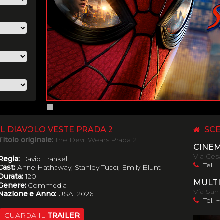
IL DIAVOLO VESTE PRADA 2
SCE
Titolo originale:
The Devil Wears Prada 2
CINE
Via Cesa
Regia:
David Frankel
Tel. 
Cast:
Anne Hathaway, Stanley Tucci, Emily Blunt
Durata:
120'
MULTI
Genere:
Commedia
Via San
Nazione e Anno:
USA, 2026
Tel. 
GUARDA IL
TRAILER